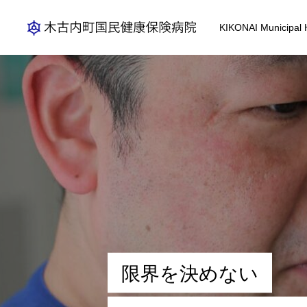
KIKONAI Municipal H
トップページ
HOSPITAL
WORK
限
界
を
決
め
な
い