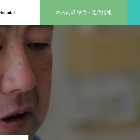
木古内町 移住・定住情報
ospital