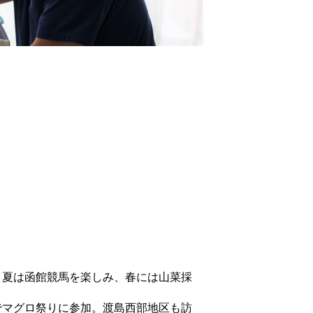
。夏は函館競馬を楽しみ、春には山菜採
でマグロ祭りに参加。渡島西部地区も訪