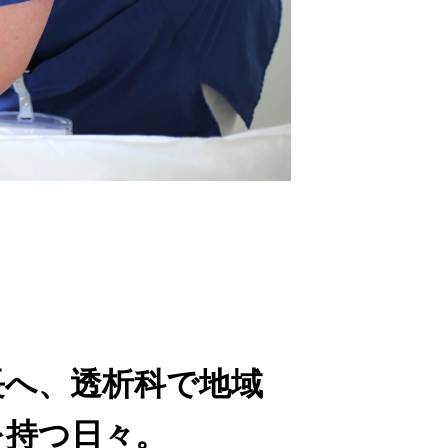
長へ、透析科で地域
を持つ日々。