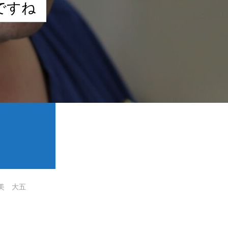
で
す
ね
美 大五