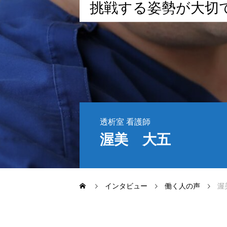
挑
戦
す
る
姿
勢
が
大
切
わたしたちの仕事
インタビュー
RECRUITMENT
透析室 看護師
渥美 大五
インタビュー
働く人の声
渥