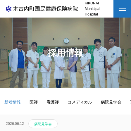
KIKONAI
Municipal
Hospital
トップページ
HOSPITAL
病院を知る
採用情報
WORK
仕事を知る
わたしたちの仕事
インタビュー
RECRUITMENT
採用を知る
新着情報
医師
看護師
コメディカル
病院見学会
2026.06.12
病院見学会