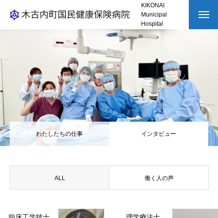
KIKONAI
Municipal
Hospital
トップページ
HOSPITAL
病院を知る
WORK
仕事を知る
わたしたちの仕事
わたしたちの仕事
インタビュー
インタビュー
RECRUITMENT
採用を知る
ALL
働く人の声
臨床工学技士
理学療法士