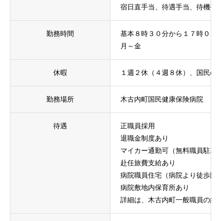
宿日直手当、待遇手当、待機手
勤務時間
基本８時３０分から１７時０
月～金
休暇
１週２休（４週８休）、国民の
勤務場所
木古内町国民健康保険病院
待遇
正職員採用
退職金制度あり
マイカー通勤可（無料職員駐車
赴任旅費支給あり
病院職員住宅（病院より徒歩圏
病院敷地内保育所あり
詳細は、木古内町一般職員の給