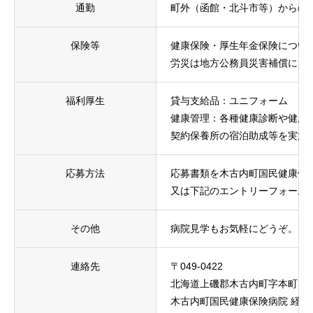
通勤
町外（函館・北斗市等）からの
保険等
健康保険・厚生年金保険につい
労災は地方公務員災害補償によ
福利厚生
貸与支給品：ユニフォーム
健康管理：各種健康診断や健康
契約保養所の宿泊助成等を実施
応募方法
応募書類を木古内町国民健康保
又は下記のエントリーフォーム
その他
病院見学もお気軽にどうぞ。※
連絡先
〒049-0422
北海道上磯郡木古内町字本町７
木古内町国民健康保険病院 経営