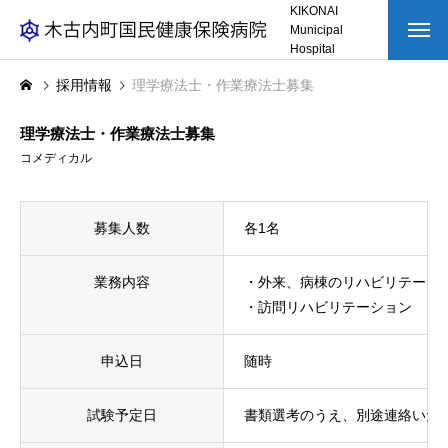
KIKONAI
Municipal
Hospital
トップページ
採用情報
理学療法士・作業療法士募集
理学療法士・作業療法士募集
HOSPITAL
病院を知る
コメディカル
WORK
仕事を知る
募集人数
各1名
わたしたちの仕事
インタビュー
業務内容
・外来、病棟のリハビリテーシ
・訪問リハビリテーション
RECRUITMENT
採用を知る
申込日
随時
試験予定日
書類選考のうえ、別途連絡いた