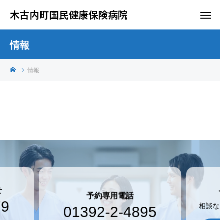
木古内町国民健康保険病院
情報
情報
せ
予約専用電話
79
相談な
01392-2-4895