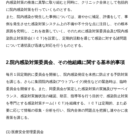
内感染対策の推進に真摯に取り組むと同時に、クリニック全体として包括的
に院内感染対策を行っていくものとする。
また、院内感染が発生した事例については、速やかに補足、評価をして、事
例を発生させた感染対策システム上の不備や不十分な点に注目し、その根本
原因を究明し、これを改善していく。そのために感染対策委員会及び院内感
染防止対策部会(ＩＣＴ)を設置し、定期的活動を通じて感染に対する諸問題
について適切及び迅速な対応を行うものとする。
2.院内感染対策委員会、その他組織に関する基本的事項
毎月１回定期的に委員会を開催し、院内感染発症を未然に防止する予防対策
を講じる。さらに集団院内感染(アウトブレイク)発生などの緊急時は、臨時
委員会を開催する。また、同委員会が策定した感染対策の実施及びサーベイ
ランス、感染対実施状況の確認、助言、指導等を行う目的で、感染防止対策
を専門とする感染対策チーム(ＩＣＴ)を組織する。ＩＣＴは定期的、また必
要に応じて情報の収集・分析を行い、院内全体の問題点を把握し速やかに改
善策を講じる。
(1) 医療安全管理委員会