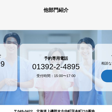
他部門紹介
せ
予約専用電話
79
相談な
01392-2-4895
受付時間：15:00〜17:00
〒049-0422 北海道上磯郡木古内町字本町710番地