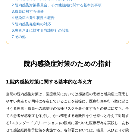
2.院内感染対策委員会、その他組織に関する基本的事項
3.職員に対する研修
4.感染症の発生状況の報告
5.院内感染発症時の対応
6.患者さまに対する当該指針の閲覧
7.その他
院内感染症対策のための指針
1.院内感染対策に関する基本的な考え方
当院の院内感染対策は、医療機関においては感染症の患者と感染症に罹患し
やすい患者とが同時に存在していることを前提に、医療行為を行う際に起こ
りうる患者・職員への感染症の伝播リスクを最小化するとの視点に立ち、全
ての患者が感染症を保持し、かつ罹患する危険性を併せ持つと考えて対処す
る｢スタンダードプリコーション｣の観点に基づいた医療行為を実践し、あわ
せて感染経路別予防策を実施する。各部署においては、職員一人ひとりが院