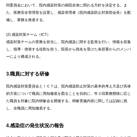
同委員会において、院内感染対策の病院全体に関わる方針を決定する。ま
た、医療安全管理室を設置し、感染管理者（院内感染防止対策部会長）を配
備し、業務を推進する。
(2) 感染対策チーム（ICT）
感染対策チームの実務を担当し、院内感染に関する監視を行い、情報を収集
し、指導・啓発する役割を担う。院長から指名を受けた各部署からのメンバ
ーにより構成される。
3.職員に対する研修
院内感染対策委員会とＩＣＴは、院内感染防止対策の基本的考え方及び具体
的方策について職員に周知徹底を図ることを目的に、年２回業務態様に応じ
た職員を対象に院内研修会を開催する。研修実施内容に関しては記録に残
し、全職員に周知徹底する。
4.感染症の発生状況の報告