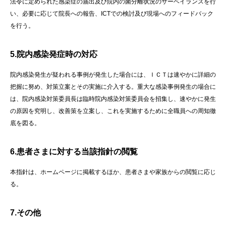
法令に定められた感染症の届出及び院内の菌分離状況のサーベイランスを行
い、必要に応じて院長への報告、ICTでの検討及び現場へのフィードバック
を行う。
5.院内感染発症時の対応
院内感染発生が疑われる事例が発生した場合には、ＩＣＴは速やかに詳細の
把握に努め、対策立案とその実施に介入する。重大な感染事例発生の場合に
は、院内感染対策委員長は臨時院内感染対策委員会を招集し、速やかに発生
の原因を究明し、改善策を立案し、これを実施するために全職員への周知徹
底を図る。
6.患者さまに対する当該指針の閲覧
本指針は、ホームページに掲載するほか、患者さまや家族からの閲覧に応じ
る。
7.その他