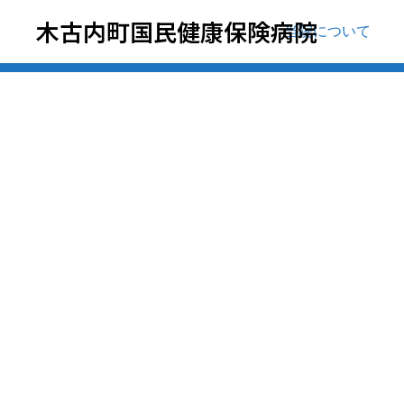
木古内町国民健康保険病院
大事なお知らせ
当院について