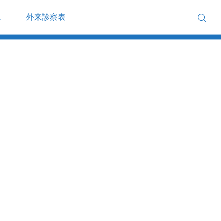
ス
外来診察表