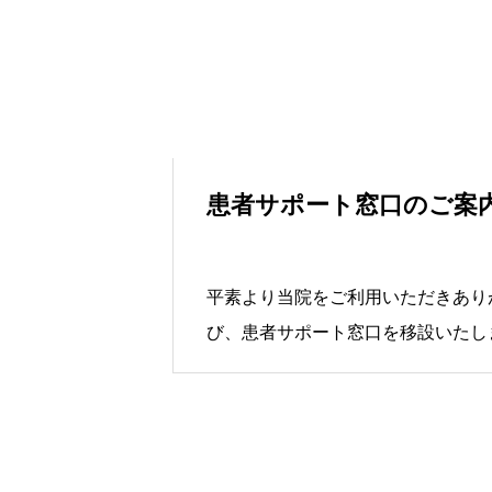
患者サポート窓口のご案
平素より当院をご利用いただきありがと
び、患者サポート窓口を移設いたしました。 新し
階・患者サポートセンター（耳鼻科
す。 患者様のご相談に専門の職員が対応いたします。お気軽に
お立ち寄りください。
患者サポ