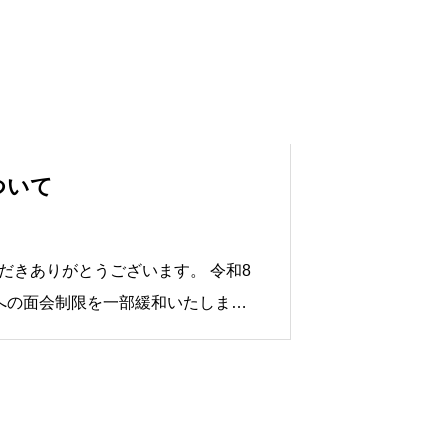
ついて
きありがとうございます。 令和8
への面会制限を一部緩和いたしま
らせをご確認ください。
面会制限緩