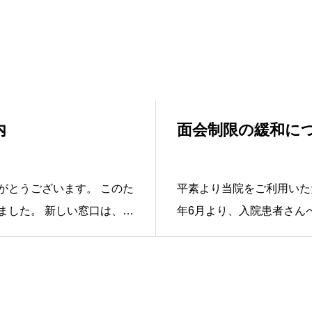
内
面会制限の緩和に
うございます。 このた
平素より当院をご利用いただ
い窓口は、１
年6月より、入院患者さん
診察室となり）となりま
す。 詳細は下記のお知
和のお知らせ クリックするとPDFが開きます（別ウィンドウ）
ート
PDF