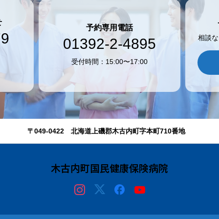
せ
予約専用電話
79
相談な
01392-2-4895
受付時間：15:00〜17:00
〒049-0422 北海道上磯郡木古内町字本町710番地
木古内町国民健康保険病院