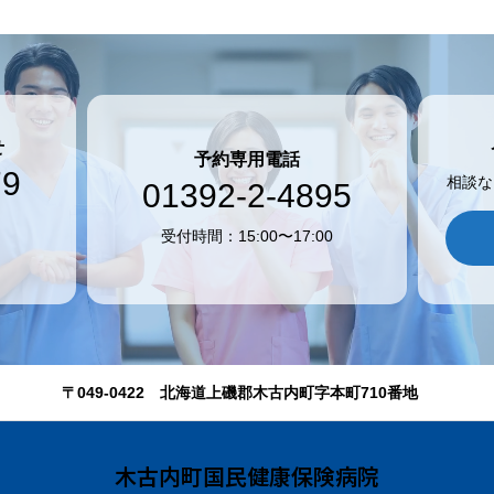
せ
予約専用電話
79
相談な
01392-2-4895
受付時間：15:00〜17:00
〒049-0422 北海道上磯郡木古内町字本町710番地
木古内町国民健康保険病院