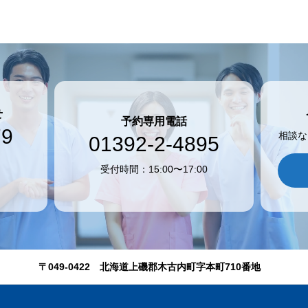
せ
予約専用電話
79
相談な
01392-2-4895
受付時間：15:00〜17:00
〒049-0422 北海道上磯郡木古内町字本町710番地